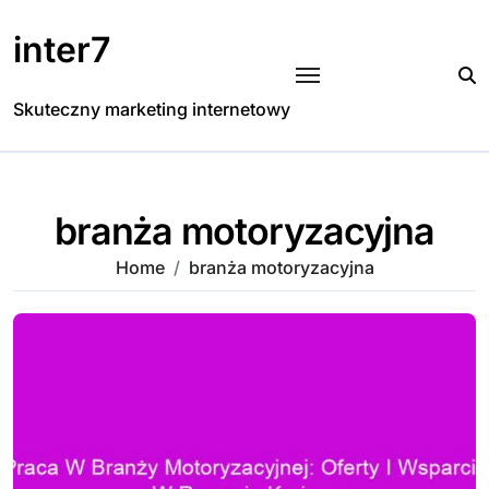
Skip
to
inter7
content
Skuteczny marketing internetowy
branża motoryzacyjna
Home
branża motoryzacyjna