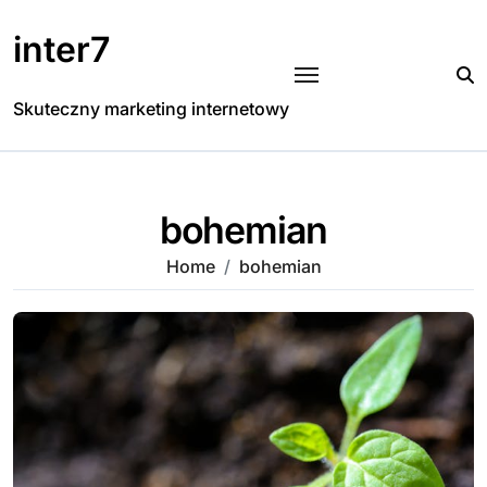
Skip
to
inter7
content
Skuteczny marketing internetowy
bohemian
Home
bohemian