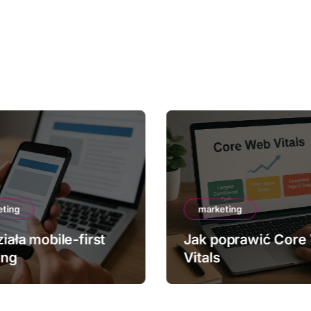
eting
marketing
iała mobile-first
Jak poprawić Core
ing
Vitals