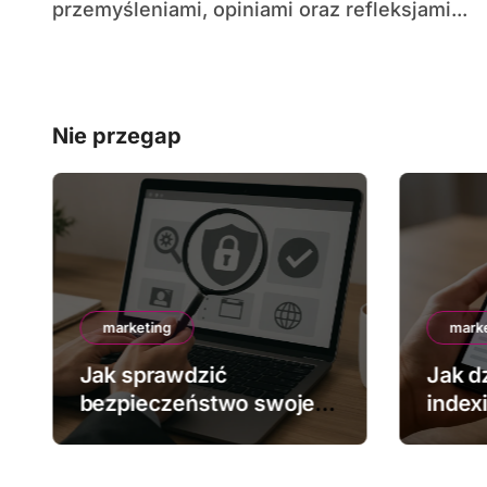
przemyśleniami, opiniami oraz refleksjami...
Nie przegap
marketing
mark
Jak sprawdzić
Jak dz
bezpieczeństwo swojej
index
strony