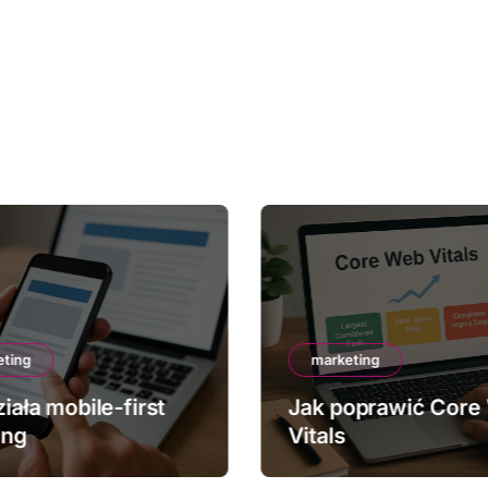
eting
marketing
iała mobile-first
Jak poprawić Core
ing
Vitals