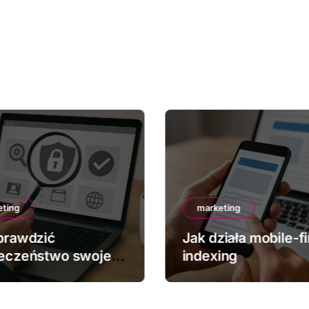
eting
marketing
prawdzić
Jak działa mobile-fi
eczeństwo swojej
indexing
y