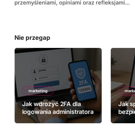
przemyśleniami, opiniami oraz refleksjami...
Nie przegap
marketing
mark
Jak wdrożyć 2FA dla
Jak s
logowania administratora
bezpi
stron