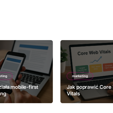
eting
marketing
iała mobile-first
Jak poprawić Core
ing
Vitals