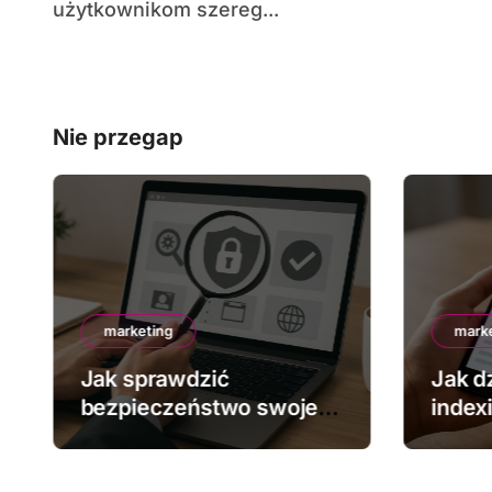
użytkownikom szereg...
Nie przegap
marketing
mark
Jak sprawdzić
Jak dz
bezpieczeństwo swojej
index
strony