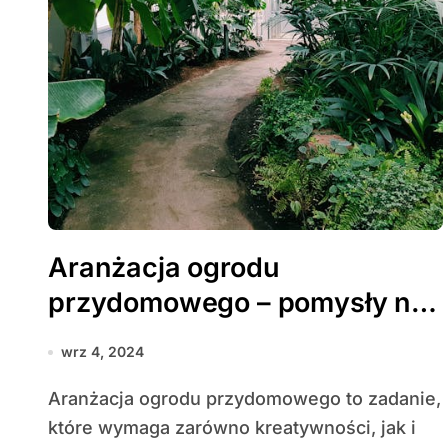
Aranżacja ogrodu
przydomowego – pomysły na
funkcjonalny i piękny ogród
wrz 4, 2024
Aranżacja ogrodu przydomowego to zadanie,
które wymaga zarówno kreatywności, jak i