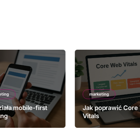
eting
marketing
iała mobile-first
Jak poprawić Core
ing
Vitals