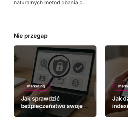
naturalnych metod dbania o...
Nie przegap
marketing
mark
Jak sprawdzić
Jak dz
bezpieczeństwo swojej
index
strony