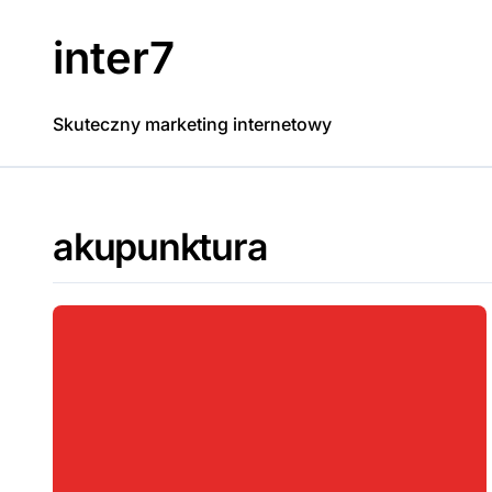
Skip
to
inter7
content
Skuteczny marketing internetowy
akupunktura