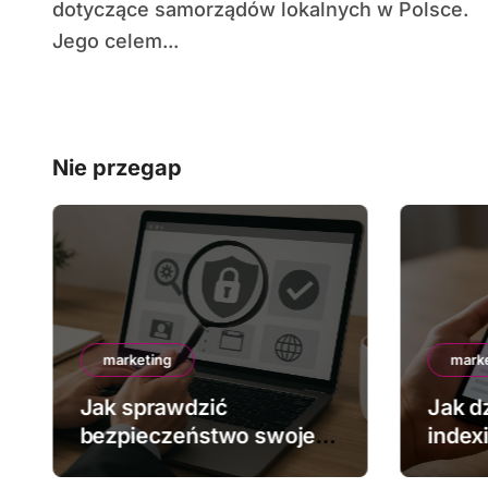
dotyczące samorządów lokalnych w Polsce.
Jego celem...
Nie przegap
marketing
mark
Jak sprawdzić
Jak dz
bezpieczeństwo swojej
index
strony