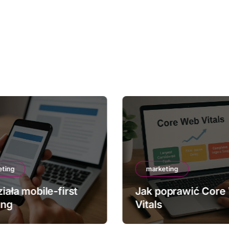
eting
marketing
iała mobile-first
Jak poprawić Core
ing
Vitals