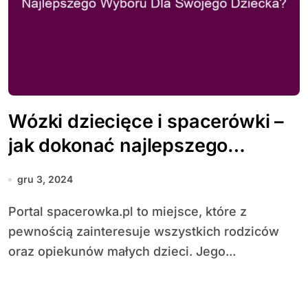
Wózki dziecięce i spacerówki –
jak dokonać najlepszego
wyboru dla swojego dziecka?
gru 3, 2024
Portal spacerowka.pl to miejsce, które z
pewnością zainteresuje wszystkich rodziców
oraz opiekunów małych dzieci. Jego...