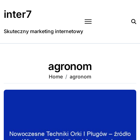
Skip
to
inter7
content
Skuteczny marketing internetowy
agronom
Home
agronom