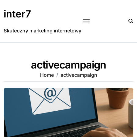
Skip
to
inter7
content
Skuteczny marketing internetowy
activecampaign
Home
activecampaign