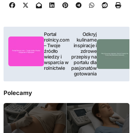
N
Portal
Odkryj
rolnicy.com
kulinarne
a
– Twoje
inspiracje i
źródło
zdrowe
w
wiedzy i
przepisy na
wsparcia w
portalu dla
i
rolnictwie
pasjonatów
gotowania
g
a
Polecamy
c
j
a