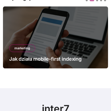
marketing
irst indexing
Jak poprawić Core We
inter7