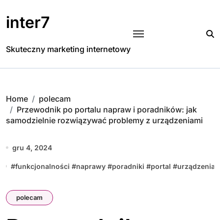
Skip
to
inter7
content
Skuteczny marketing internetowy
Home
polecam
Przewodnik po portalu napraw i poradników: jak
samodzielnie rozwiązywać problemy z urządzeniami
gru 4, 2024
#
funkcjonalności
#
naprawy
#
poradniki
#
portal
#
urządzenia
polecam