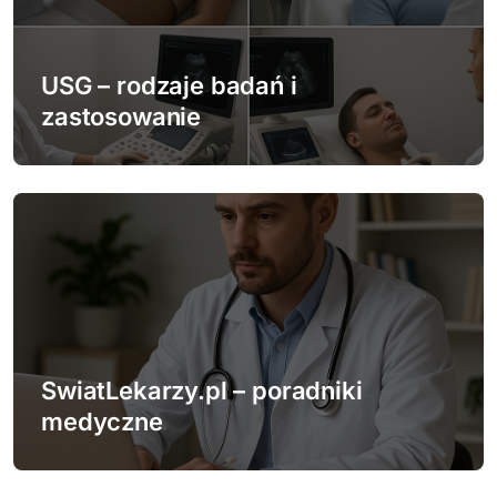
w
p
USG – rodzaje badań i
zastosowanie
i
s
u
SwiatLekarzy.pl – poradniki
medyczne