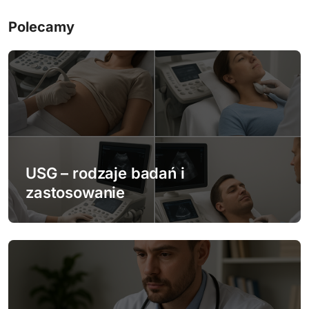
c
Polecamy
j
a
w
p
i
USG – rodzaje badań i
s
zastosowanie
u