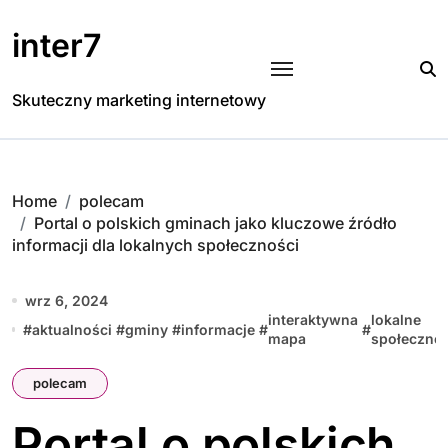
Skip
to
inter7
content
Skuteczny marketing internetowy
Home
polecam
Portal o polskich gminach jako kluczowe źródło
informacji dla lokalnych społeczności
wrz 6, 2024
interaktywna
lokalne
#
aktualności
#
gminy
#
informacje
#
#
mapa
społecznoś
polecam
Portal o polskich