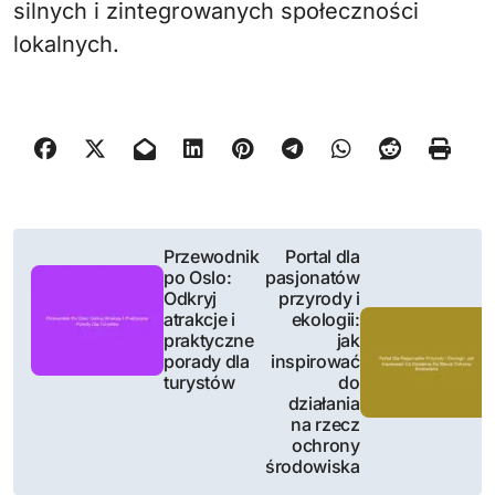
silnych i zintegrowanych społeczności
lokalnych.
N
Przewodnik
Portal dla
po Oslo:
pasjonatów
a
Odkryj
przyrody i
atrakcje i
ekologii:
w
praktyczne
jak
porady dla
inspirować
i
turystów
do
działania
g
na rzecz
ochrony
a
środowiska