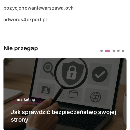
pozycjonowaniewarszawa.ovh
adwords4export.pl
Nie przegap
marketing
eństwo swojej
Jak działa mobile-first ind