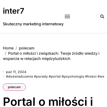
Skip
to
inter7
content
Skuteczny marketing internetowy
Home
polecam
Portal o miłości i związkach: Twoje źródło wiedzy i
wsparcia w relacjach międzyludzkich
paź 11, 2024
#
doświadczenia
#
porady
#
portal
#
psychologia
#
treści
#
wsp
polecam
Portal o miłości i