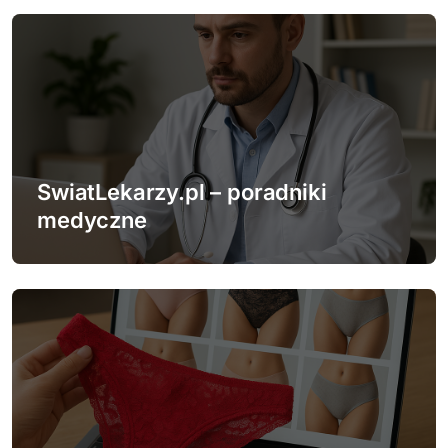
u
SwiatLekarzy.pl – poradniki
medyczne