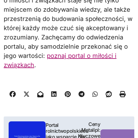
o miłości i związkach staje się nie tylko
miejscem do zdobywania wiedzy, ale także
przestrzenią do budowania społeczności, w
której każdy może czuć się akceptowany i
zrozumiany. Zachęcamy do odwiedzenia
portalu, aby samodzielnie przekonać się o
jego wartości:
poznaj portal o miłości i
związkach
.
N
Ceny
Portal
Metalipl:
rolnictwopolskieeu
a
Kluczowe
jako wsparcie dla