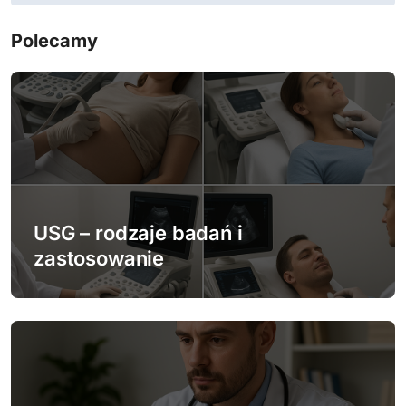
i
g
Polecamy
a
c
j
a
w
USG – rodzaje badań i
p
zastosowanie
i
s
u