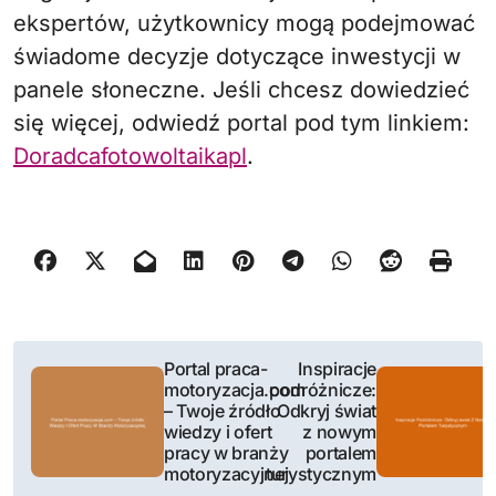
ekspertów, użytkownicy mogą podejmować
świadome decyzje dotyczące inwestycji w
panele słoneczne. Jeśli chcesz dowiedzieć
się więcej, odwiedź portal pod tym linkiem:
Doradcafotowoltaikapl
.
N
Portal praca-
Inspiracje
motoryzacja.com
podróżnicze:
a
– Twoje źródło
Odkryj świat
wiedzy i ofert
z nowym
w
pracy w branży
portalem
motoryzacyjnej
turystycznym