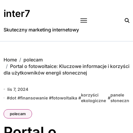
Skip
to
inter7
content
Skuteczny marketing internetowy
Home
polecam
Portal o fotowoltaice: Kluczowe informacje i korzyści
dla użytkowników energii słonecznej
lis 7, 2024
korzyści
panele
#
dot
#
finansowanie
#
fotowoltaika
#
#
ekologiczne
słoneczne
polecam
Portal o