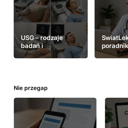
c
j
a
w
USG – rodzaje
SwiatLek
badań i
poradnik
p
zastosowanie
medycz
i
s
u
Nie przegap