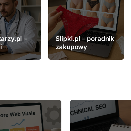
arzy.pl –
Slipki.pl – poradnik
i
zakupowy
ne