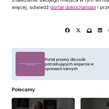
znalezienie swojego miejsca w tym wirtua
więcej, odwiedź
portal dokochaniapl
i prz
N
Portal prawny dla osób
a
potrzebujących wsparcia w
sprawach karnych
w
i
Polecamy
g
a