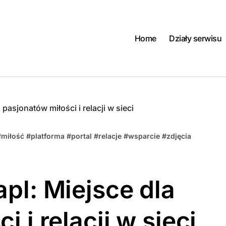
Home
Działy serwisu
pasjonatów miłości i relacji w sieci
#
miłość
#
platforma
#
portal
#
relacje
#
wsparcie
#
zdjęcia
pl: Miejsce dla
 i relacji w sieci