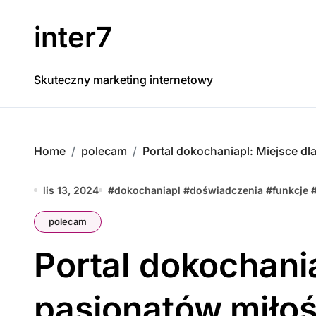
Skip
to
inter7
content
Skuteczny marketing internetowy
Home
polecam
Portal dokochaniapl: Miejsce dla 
lis 13, 2024
#
dokochaniapl
#
doświadczenia
#
funkcje
polecam
Portal dokochania
pasjonatów miłości