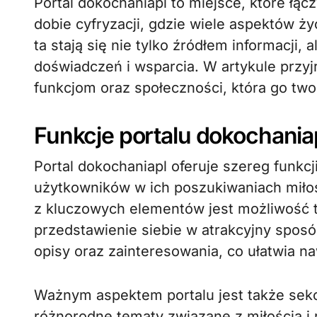
Portal dokochaniapl to miejsce, które łączy pasjonatów miłości, relacji i emocji. W
dobie cyfryzacji, gdzie wiele aspektów życ
ta stają się nie tylko źródłem informacji,
doświadczeń i wsparcia. W artykule przyjr
funkcjom oraz społeczności, która go two
Funkcje portalu dokochania
Portal dokochaniapl oferuje szereg funkcj
użytkowników w ich poszukiwaniach miłoś
z kluczowych elementów jest możliwość tw
przedstawienie siebie w atrakcyjny spos
opisy oraz zainteresowania, co ułatwia 
Ważnym aspektem portalu jest także sekcj
różnorodne tematy związane z miłością i