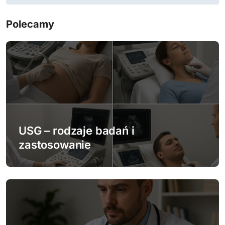
a
c
Polecamy
j
a
w
p
i
USG – rodzaje badań i
zastosowanie
s
u