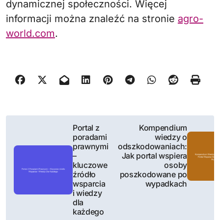
dynamicznej społeczności. Więcej
informacji można znaleźć na stronie
agro-
world.com
.
N
Portal z
Kompendium
poradami
wiedzy o
a
prawnymi
odszkodowaniach:
–
Jak portal wspiera
w
kluczowe
osoby
źródło
poszkodowane po
i
wsparcia
wypadkach
i wiedzy
g
dla
każdego