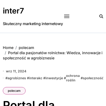
Skip
to
inter7
content
Skuteczny marketing internetowy
Home
polecam
Portal dla pasjonatów rolnictwa: Wiedza, innowacje i
społeczność w agrobiznesie
wrz 11, 2024
ochrona
#
agrobiznes
#
interakc
#
inwestycje
#
#
społeczność
roślin
polecam
Portal dla