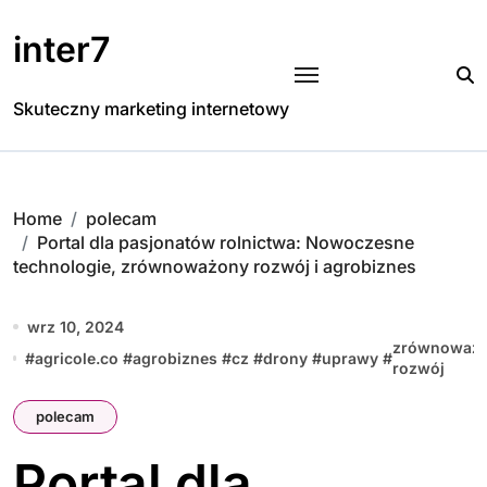
Skip
to
inter7
content
Skuteczny marketing internetowy
Home
polecam
Portal dla pasjonatów rolnictwa: Nowoczesne
technologie, zrównoważony rozwój i agrobiznes
wrz 10, 2024
zrównoważ
#
agricole.co
#
agrobiznes
#
cz
#
drony
#
uprawy
#
rozwój
polecam
Portal dla