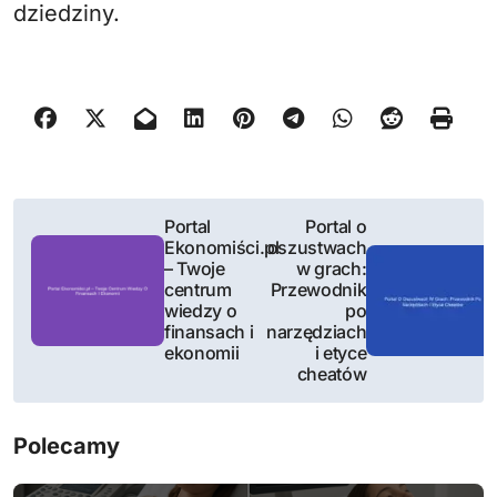
dziedziny.
N
Portal
Portal o
Ekonomiści.pl
oszustwach
a
– Twoje
w grach:
centrum
Przewodnik
w
wiedzy o
po
finansach i
narzędziach
i
ekonomii
i etyce
cheatów
g
a
Polecamy
c