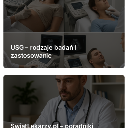
j
a
w
p
USG – rodzaje badań i
zastosowanie
i
s
u
SwiatLekarzy.pl – poradniki