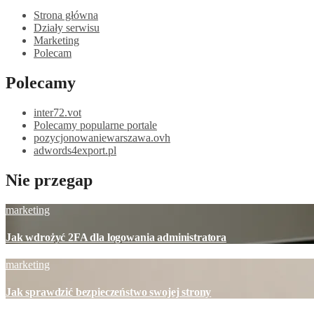
Strona główna
Działy serwisu
Marketing
Polecam
Polecamy
inter72.vot
Polecamy popularne portale
pozycjonowaniewarszawa.ovh
adwords4export.pl
Nie przegap
marketing
Jak wdrożyć 2FA dla logowania administratora
marketing
Jak sprawdzić bezpieczeństwo swojej strony