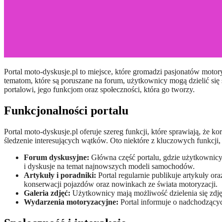
Portal moto-dyskusje.pl to miejsce, które gromadzi pasjonatów motoryzacji, oferując im platformę do wymiany myśli, doświadczeń oraz informacji na temat szeroko pojętej motoryzacji. Dzięki różnorodnym
tematom, które są poruszane na forum, użytkownicy mogą dzielić się
portalowi, jego funkcjom oraz społeczności, która go tworzy.
Funkcjonalności portalu
Portal moto-dyskusje.pl oferuje szereg funkcji, które sprawiają, że 
śledzenie interesujących wątków. Oto niektóre z kluczowych funkcji, 
Forum dyskusyjne:
Główna część portalu, gdzie użytkownicy
i dyskusje na temat najnowszych modeli samochodów.
Artykuły i poradniki:
Portal regularnie publikuje artykuły o
konserwacji pojazdów oraz nowinkach ze świata motoryzacji.
Galeria zdjęć:
Użytkownicy mają możliwość dzielenia się zdjęc
Wydarzenia motoryzacyjne:
Portal informuje o nadchodzący