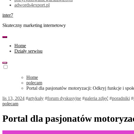
adwords4export.pl
inter7
Skuteczny marketing internetowy
Home
Działy serwisu
Home
polecam
Portal dla pasjonatów motoryzacji: Odkryj funkcje i spo
lis 13, 2024
#
artykuły
#
forum dyskusyjne
#
galeria zdjęć
#
poradniki
#
polecam
Portal dla pasjonatów motoryzac