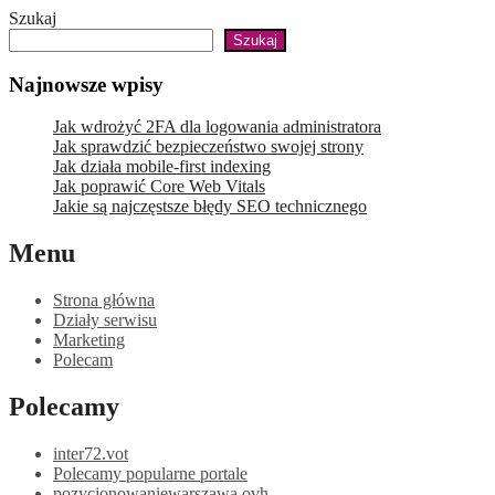
Skip
Szukaj
to
Szukaj
content
Najnowsze wpisy
Jak wdrożyć 2FA dla logowania administratora
Jak sprawdzić bezpieczeństwo swojej strony
Jak działa mobile-first indexing
Jak poprawić Core Web Vitals
Jakie są najczęstsze błędy SEO technicznego
Menu
Strona główna
Działy serwisu
Marketing
Polecam
Polecamy
inter72.vot
Polecamy popularne portale
pozycjonowaniewarszawa.ovh