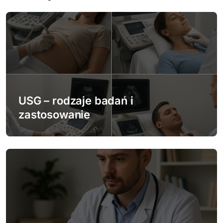
c
j
a
w
p
USG – rodzaje badań i
i
zastosowanie
s
u