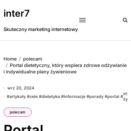
Skip
to
inter7
content
Skuteczny marketing internetowy
Home
polecam
Portal dietetyczny, który wspiera zdrowe odżywianie
i indywidualne plany żywieniowe
wrz 20, 2024
styl
#
artykuły
#
cele
#
dietetyka
#
informacje
#
porady
#
portal
#
życ
polecam
Portal