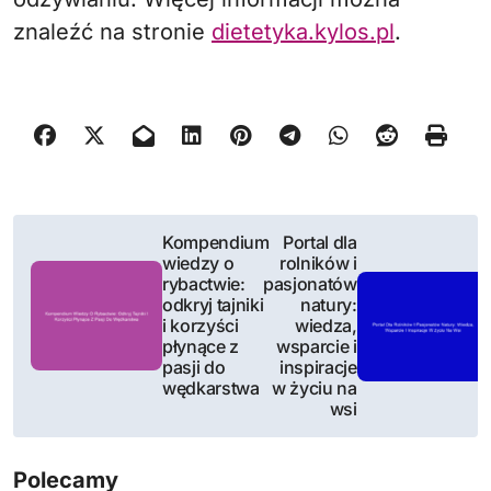
znaleźć na stronie
dietetyka.kylos.pl
.
N
Kompendium
Portal dla
wiedzy o
rolników i
a
rybactwie:
pasjonatów
odkryj tajniki
natury:
w
i korzyści
wiedza,
płynące z
wsparcie i
i
pasji do
inspiracje
wędkarstwa
w życiu na
g
wsi
a
Polecamy