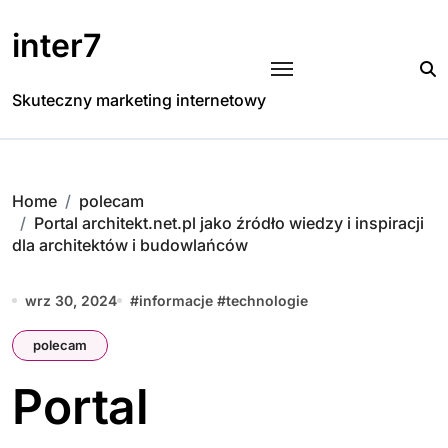
Skip
to
inter7
content
Skuteczny marketing internetowy
Home
polecam
Portal architekt.net.pl jako źródło wiedzy i inspiracji
dla architektów i budowlańców
wrz 30, 2024
#
informacje
#
technologie
polecam
Portal