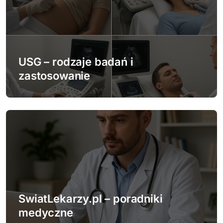
a
w
p
USG – rodzaje badań i
zastosowanie
i
s
u
SwiatLekarzy.pl – poradniki
medyczne