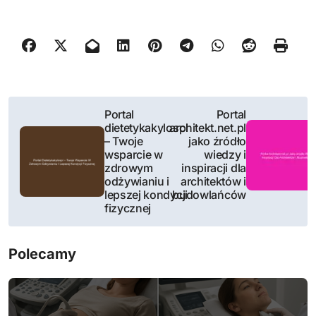
N
Portal
Portal
dietetykakylospl
architekt.net.pl
a
– Twoje
jako źródło
wsparcie w
wiedzy i
w
zdrowym
inspiracji dla
odżywianiu i
architektów i
i
lepszej kondycji
budowlańców
fizycznej
g
a
Polecamy
c
j