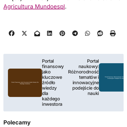
Agricultura Mundoespl
.
N
Portal
Portal
finansowy
naukowy:
a
jako
Różnorodność
kluczowe
tematów i
w
źródło
innowacyjne
wiedzy
podejście do
i
dla
nauki
każdego
g
inwestora
a
Polecamy