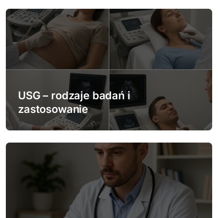
c
j
a
w
p
USG – rodzaje badań i
i
zastosowanie
s
u