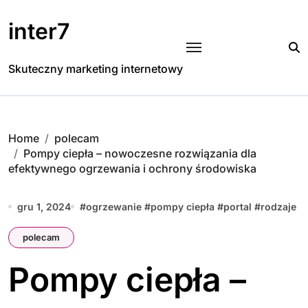
Skip
to
inter7
content
Skuteczny marketing internetowy
Home
polecam
Pompy ciepła – nowoczesne rozwiązania dla
efektywnego ogrzewania i ochrony środowiska
gru 1, 2024
#
ogrzewanie
#
pompy ciepła
#
portal
#
rodzaje
polecam
Pompy ciepła –