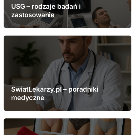
p
USG – rodzaje badań i
zastosowanie
i
s
u
SwiatLekarzy.pl – poradniki
medyczne