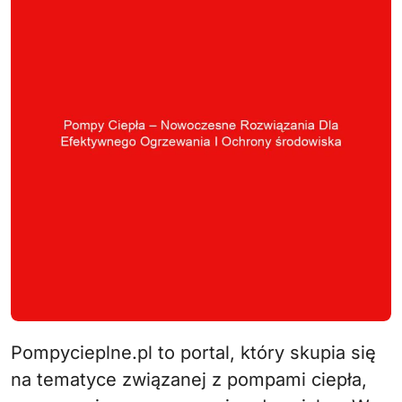
Pompycieplne.pl to portal, który skupia się
na tematyce związanej z pompami ciepła,