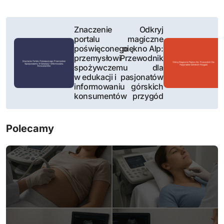
N
Znaczenie
Odkryj
portalu
magiczne
a
poświęconego
piękno Alp:
przemysłowi
Przewodnik
w
spożywczemu
dla
w edukacji i
pasjonatów
i
informowaniu
górskich
konsumentów
przygód
g
a
Polecamy
c
j
a
w