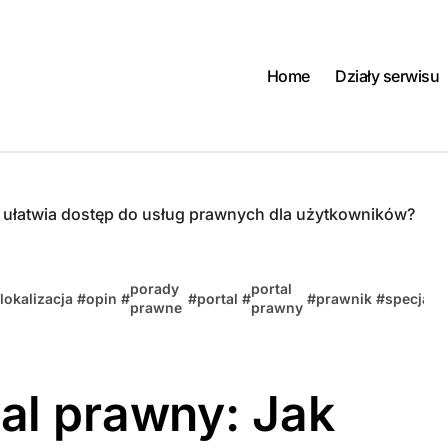
Home
Działy serwisu
 ułatwia dostęp do usług prawnych dla użytkowników?
porady
portal
lokalizacja
#
opin
#
#
portal
#
#
prawnik
#
specjaliz
prawne
prawny
al prawny: Jak