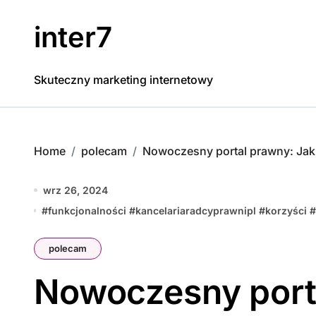
Skip
to
inter7
content
Skuteczny marketing internetowy
Home
polecam
Nowoczesny portal prawny: Jak
wrz 26, 2024
#
funkcjonalności
#
kancelariaradcyprawnipl
#
korzyści
#
polecam
Nowoczesny port