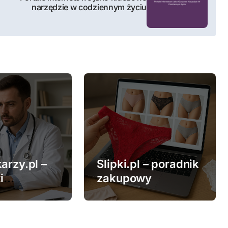
narzędzie w codziennym życiu
arzy.pl –
Slipki.pl – poradnik
i
zakupowy
ne