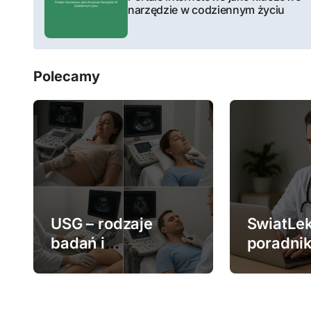
narzędzie w codziennym życiu
w
i
Polecamy
g
a
c
j
a
w
USG – rodzaje
SwiatLek
badań i
poradnik
p
zastosowanie
medycz
i