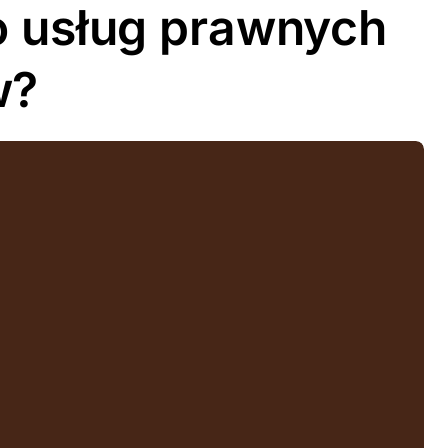
o usług prawnych
w?