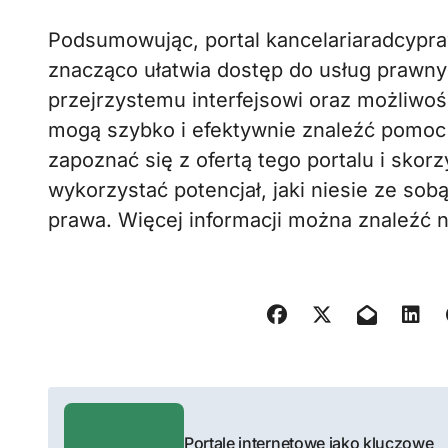
Podsumowując, portal kancelariaradcypra
znacząco ułatwia dostęp do usług prawnyc
przejrzystemu interfejsowi oraz możliwoś
mogą szybko i efektywnie znaleźć pomoc 
zapoznać się z ofertą tego portalu i skor
wykorzystać potencjał, jaki niesie ze so
prawa. Więcej informacji można znaleźć n
N
a
Portale internetowe jako kluczowe