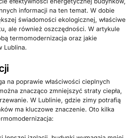
ennych informacji na ten temat. W dobie
ększej świadomości ekologicznej, właściwe
rtu, ale również oszczędności. W artykule
sobą termomodernizacja oraz jakie
 Lublina.
ji
ga na poprawie właściwości cieplnych
można znacząco zmniejszyć straty ciepła,
rzewanie. W Lublinie, gdzie zimy potrafią
nków ma kluczowe znaczenie. Oto kilka
termomodernizacja:
i lepszej izolacji, budynki wymagają mniej