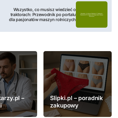
Wszystko, co musisz wiedzieć o
traktorach: Przewodnik po portalu
dla pasjonatów maszyn rolniczych
arzy.pl –
Slipki.pl – poradnik
i
zakupowy
ne