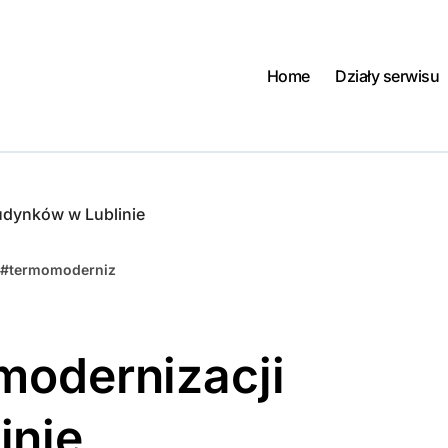
Home
Działy serwisu
udynków w Lublinie
#
termomoderniz
modernizacji
inie