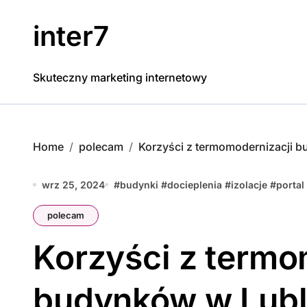
Skip
to
inter7
content
Skuteczny marketing internetowy
Home
polecam
Korzyści z termomodernizacji b
wrz 25, 2024
#
budynki
#
docieplenia
#
izolacje
#
portal
polecam
Korzyści z termo
budynków w Lubl