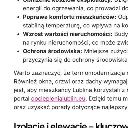
energii do ogrzewania, co prowadzi d
Poprawa komfortu mieszkańców:
Odp
stabilną temperaturę, co wpływa na ko
Wzrost wartości nieruchomości:
Budyn
na rynku nieruchomości, co może zwię
Ochrona środowiska:
Mniejsze zużycie
przyczynia się do ochrony środowiska
Warto zaznaczyć, że termomodernizacja ni
Również okna, drzwi oraz dachy wymagają 
jest, aby mieszkańcy Lublina korzystali z r
portal
docieplenialublin.eu
. Dzięki temu
oraz uzyskać porady dotyczące najlepszy
Izolacje i elewacje – klucz