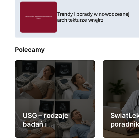
N
a
Trendy i porady w nowoczesnej
architekturze wnętrz
w
i
Polecamy
g
a
c
j
a
w
USG – rodzaje
SwiatLek
badań i
poradnik
p
zastosowanie
medycz