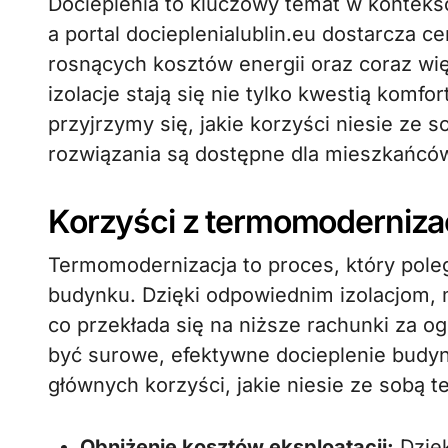
Docieplenia to kluczowy temat w kontekście efektywności energetycznej budynków,
a portal docieplenialublin.eu dostarcza c
rosnących kosztów energii oraz coraz wi
izolacje stają się nie tylko kwestią komfo
przyjrzymy się, jakie korzyści niesie ze 
rozwiązania są dostępne dla mieszkańców
Korzyści z termomodernizac
Termomodernizacja to proces, który pole
budynku. Dzięki odpowiednim izolacjom, 
co przekłada się na niższe rachunki za og
być surowe, efektywne docieplenie budy
głównych korzyści, jakie niesie ze sobą 
Obniżenie kosztów eksploatacji:
Dzięk