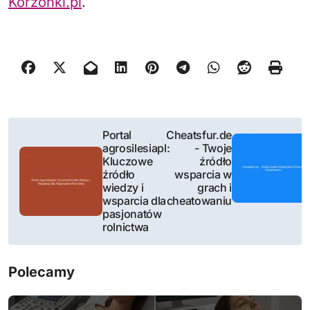
Korzonki.pl
.
N
Portal
Cheatsfur.de
agrosilesiapl:
- Twoje
a
Kluczowe
źródło
źródło
wsparcia w
w
wiedzy i
grach i
wsparcia dla
cheatowaniu
i
pasjonatów
rolnictwa
g
a
Polecamy
c