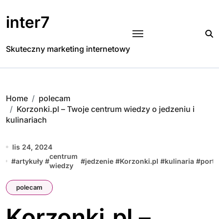
Skip
to
inter7
content
Skuteczny marketing internetowy
Home
polecam
Korzonki.pl – Twoje centrum wiedzy o jedzeniu i
kulinariach
lis 24, 2024
centrum
#
artykuły
#
#
jedzenie
#
Korzonki.pl
#
kulinaria
#
porta
wiedzy
polecam
Korzonki.pl –