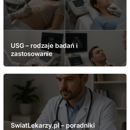
j
a
w
p
USG – rodzaje badań i
zastosowanie
i
s
u
SwiatLekarzy.pl – poradniki