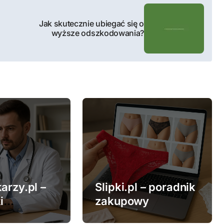
Jak skutecznie ubiegać się o
wyższe odszkodowania?
arzy.pl –
Slipki.pl – poradnik
i
zakupowy
ne