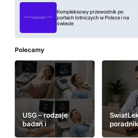
N
Kompleksowy przewodnik po
a
portach lotniczych w Polsce i na
świecie
w
i
Polecamy
g
a
c
j
a
w
USG – rodzaje
SwiatLek
badań i
poradnik
p
zastosowanie
medycz