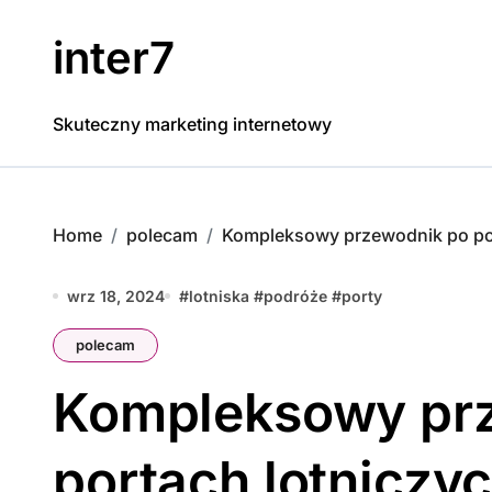
Skip
to
inter7
content
Skuteczny marketing internetowy
Home
polecam
Kompleksowy przewodnik po port
wrz 18, 2024
#
lotniska
#
podróże
#
porty
polecam
Kompleksowy pr
portach lotniczyc