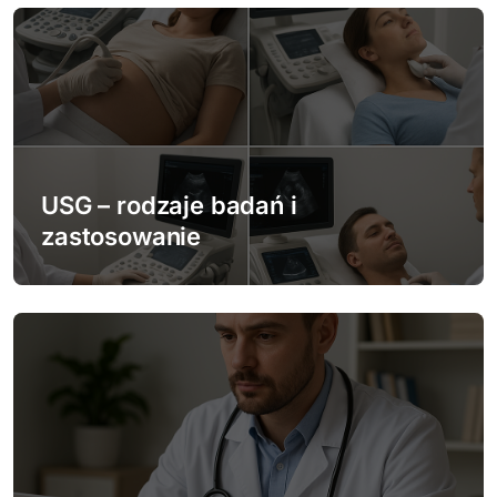
a
c
j
a
w
USG – rodzaje badań i
p
zastosowanie
i
s
u