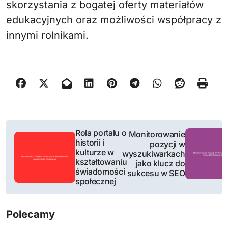
skorzystania z bogatej oferty materiałów
edukacyjnych oraz możliwości współpracy z
innymi rolnikami.
N
Rola portalu o
Monitorowanie
historii i
pozycji w
a
kulturze w
wyszukiwarkach
kształtowaniu
jako klucz do
w
świadomości
sukcesu w SEO
społecznej
i
g
Polecamy