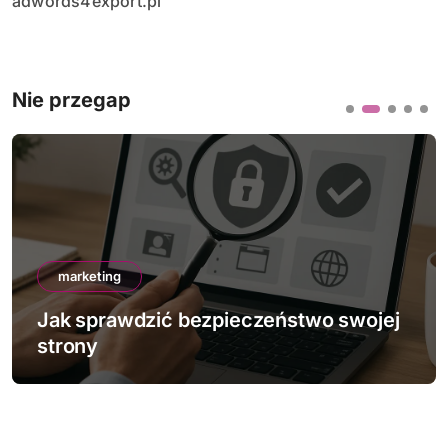
adwords4export.pl
Nie przegap
marketing
eństwo swojej
Jak działa mobile-first ind