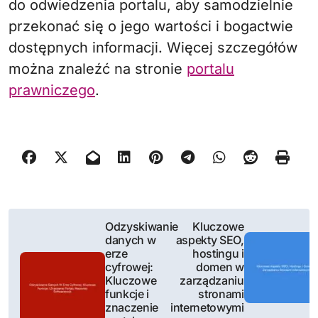
do odwiedzenia portalu, aby samodzielnie
przekonać się o jego wartości i bogactwie
dostępnych informacji. Więcej szczegółów
można znaleźć na stronie
portalu
prawniczego
.
N
Odzyskiwanie
Kluczowe
danych w
aspekty SEO,
a
erze
hostingu i
cyfrowej:
domen w
w
Kluczowe
zarządzaniu
funkcje i
stronami
i
znaczenie
internetowymi