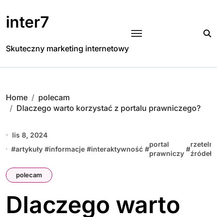
Skip
to
inter7
content
Skuteczny marketing internetowy
Home
polecam
Dlaczego warto korzystać z portalu prawniczego?
lis 8, 2024
portal
rzeteln
#
artykuły
#
informacje
#
interaktywność
#
#
prawniczy
źródeł
polecam
Dlaczego warto