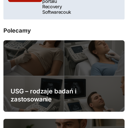
portalu
g
Recovery
Softwarecouk
a
c
Polecamy
j
a
w
p
i
USG – rodzaje badań i
zastosowanie
s
u