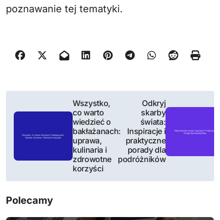
poznawanie tej tematyki.
N
Wszystko,
Odkryj
co warto
skarby
a
wiedzieć o
świata:
bakłażanach:
Inspiracje i
w
uprawa,
praktyczne
kulinaria i
porady dla
i
zdrowotne
podróżników
korzyści
g
a
Polecamy