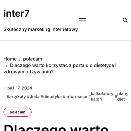
Skip
to
inter7
content
Skuteczny marketing internetowy
Home
polecam
Dlaczego warto korzystać z portalu o dietetyce i
zdrowym odżywianiu?
paź 17, 2024
kalkulatory
plany
#
artykuły
#
dieta
#
dietetyka
#
informacje
#
#
kalorii
diet
polecam
Dlaczego warto