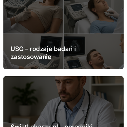
c
j
a
w
p
USG – rodzaje badań i
zastosowanie
i
s
u
SwiatLekarzy.pl – poradniki