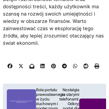
dostępności treści, każdy użytkownik ma
szansę na rozwój swoich umiejętności i
wiedzy w obszarze finansów. Warto
zainwestować czas w eksplorację tego
źródła, aby lepiej zrozumieć otaczający nas
świat ekonomii.
N
Rola portalu
Nostalgia
prawosławnego
za starymi
a
w życiu
telefonami:
duchowym i
Odkryj
w
społecznym
portal dla