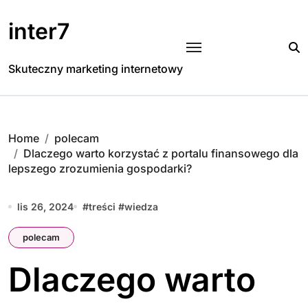
Skip
to
inter7
content
Skuteczny marketing internetowy
Home
polecam
Dlaczego warto korzystać z portalu finansowego dla
lepszego zrozumienia gospodarki?
lis 26, 2024
#
treści
#
wiedza
polecam
Dlaczego warto