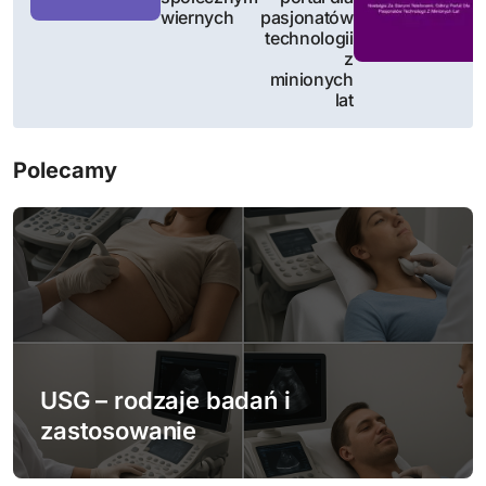
wiernych
pasjonatów
i
technologii
z
g
minionych
lat
a
c
Polecamy
j
a
w
p
i
USG – rodzaje badań i
zastosowanie
s