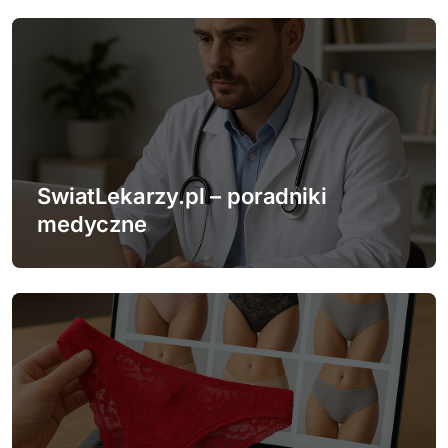
u
SwiatLekarzy.pl – poradniki
medyczne