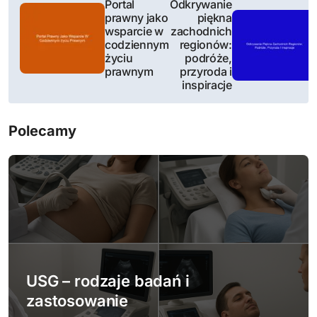
N
Portal
Odkrywanie
prawny jako
piękna
a
wsparcie w
zachodnich
codziennym
regionów:
w
życiu
podróże,
prawnym
przyroda i
i
inspiracje
g
Polecamy
a
c
j
a
w
USG – rodzaje badań i
p
zastosowanie