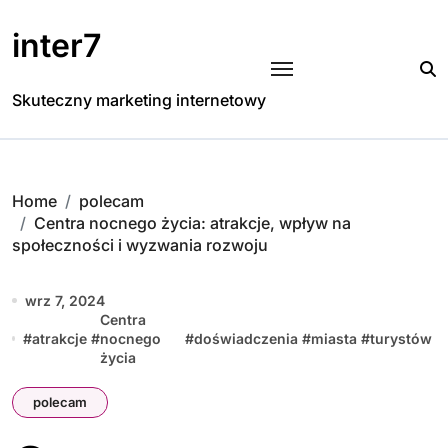
Skip
to
inter7
content
Skuteczny marketing internetowy
Home
polecam
Centra nocnego życia: atrakcje, wpływ na
społeczności i wyzwania rozwoju
wrz 7, 2024
Centra
#
atrakcje
#
nocnego
#
doświadczenia
#
miasta
#
turystów
życia
polecam