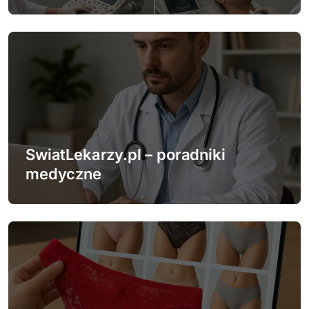
i
s
u
SwiatLekarzy.pl – poradniki
medyczne