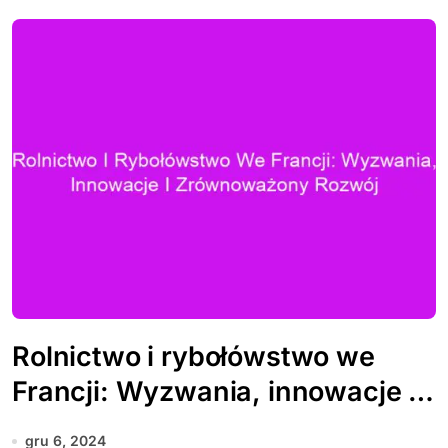
Rolnictwo i rybołówstwo we
Francji: Wyzwania, innowacje i
zrównoważony rozwój
gru 6, 2024