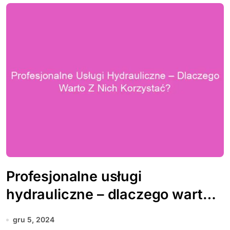
Profesjonalne usługi
hydrauliczne – dlaczego warto z
nich korzystać?
gru 5, 2024