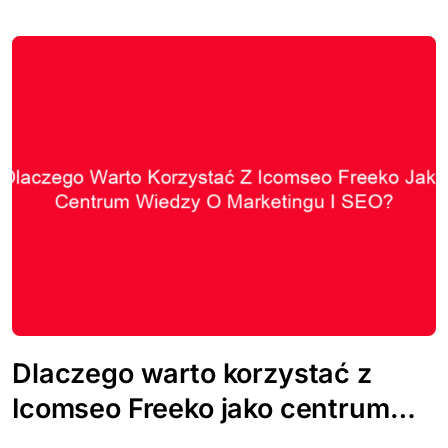
Dlaczego warto korzystać z
Icomseo Freeko jako centrum
wiedzy o marketingu i SEO?