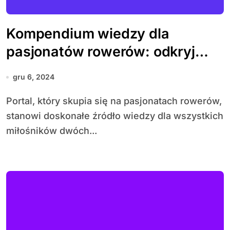
Kompendium wiedzy dla
pasjonatów rowerów: odkryj
tajniki jazdy i konserwacji
gru 6, 2024
sprzętu
Portal, który skupia się na pasjonatach rowerów,
stanowi doskonałe źródło wiedzy dla wszystkich
miłośników dwóch...