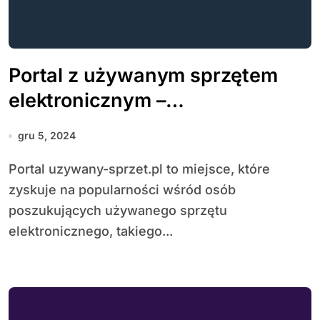
Portal z używanym sprzętem
elektronicznym –
funkcjonalności i korzyści dla
gru 5, 2024
kupujących i sprzedających
Portal uzywany-sprzet.pl to miejsce, które
zyskuje na popularności wśród osób
poszukujących używanego sprzętu
elektronicznego, takiego...