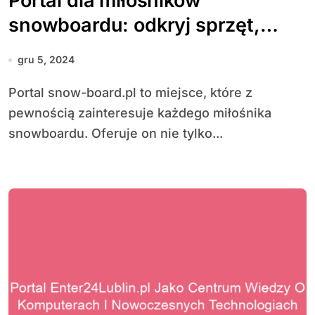
Portal dla miłośników
snowboardu: odkryj sprzęt,
techniki i społeczność
gru 5, 2024
pasjonatów
Portal snow-board.pl to miejsce, które z
pewnością zainteresuje każdego miłośnika
snowboardu. Oferuje on nie tylko...