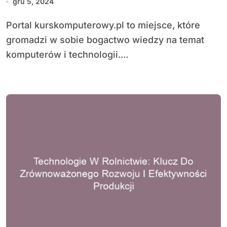
gru 5, 2024
rozwój umiejętności
Portal kurskomputerowy.pl to miejsce, które
komputerowych
gromadzi w sobie bogactwo wiedzy na temat
komputerów i technologii....