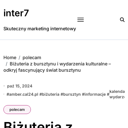
Skip
to
inter7
content
Skuteczny marketing internetowy
Home
polecam
Biżuteria z bursztynu i wydarzenia kulturalne –
odkryj fascynujący świat bursztynu
paź 15, 2024
kalendar
#
amber.cal24.pl
#
biżuteria
#
bursztyn
#
informacje
#
wydarze
polecam
Biżuteria z