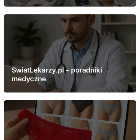
s
u
SwiatLekarzy.pl – poradniki
medyczne