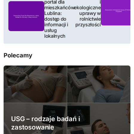
portal dla
i
a
mieszkańców
ekologiczne
Lublina:
uprawy w
w
dostęp do
rolnictwie
informacji i
przyszłości
i
usług
lokalnych
g
a
Polecamy
c
j
a
w
p
USG – rodzaje badań i
zastosowanie
i