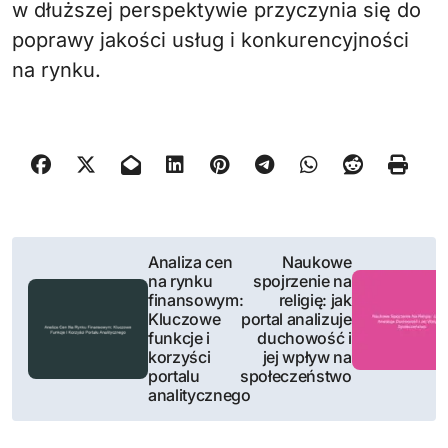
w dłuższej perspektywie przyczynia się do
poprawy jakości usług i konkurencyjności
na rynku.
N
Analiza cen
Naukowe
na rynku
spojrzenie na
a
finansowym:
religię: jak
Kluczowe
portal analizuje
w
funkcje i
duchowość i
korzyści
jej wpływ na
i
portalu
społeczeństwo
analitycznego
g