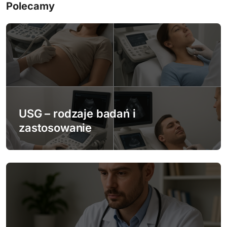
a
Polecamy
c
j
a
w
p
USG – rodzaje badań i
zastosowanie
i
s
u