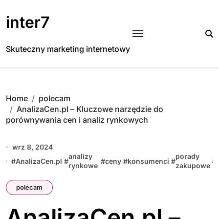
Skip
to
inter7
content
Skuteczny marketing internetowy
Home
polecam
AnalizaCen.pl – Kluczowe narzędzie do
porównywania cen i analiz rynkowych
wrz 8, 2024
analizy
porady
#
AnalizaCen.pl
#
#
ceny
#
konsumenci
#
#
rynkowe
zakupowe
polecam
AnalizaCen.pl –