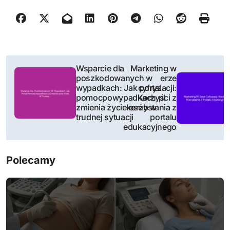
N
Wsparcie dla
Marketing w
poszkodowanych w
erze
a
wypadkach: Jak portal
cyfryzacji:
pomocpowypadkach.pl
Korzyści z
w
zmienia życie osób w
korzystania z
trudnej sytuacji
portalu
i
edukacyjnego
g
Polecamy
a
c
j