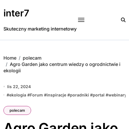
Skip
to
inter7
content
Skuteczny marketing internetowy
Home
polecam
Agro Garden jako centrum wiedzy o ogrodnictwie i
ekologii
lis 22, 2024
#
ekologia
#
Forum
#
inspiracje
#
poradniki
#
portal
#
webinary
polecam
Agro Garden jako