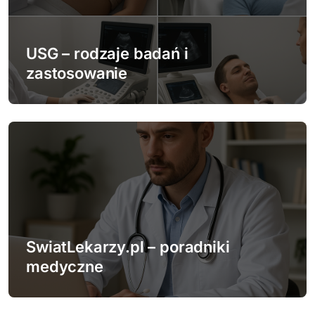
a
w
USG – rodzaje badań i
p
zastosowanie
i
s
u
SwiatLekarzy.pl – poradniki
medyczne